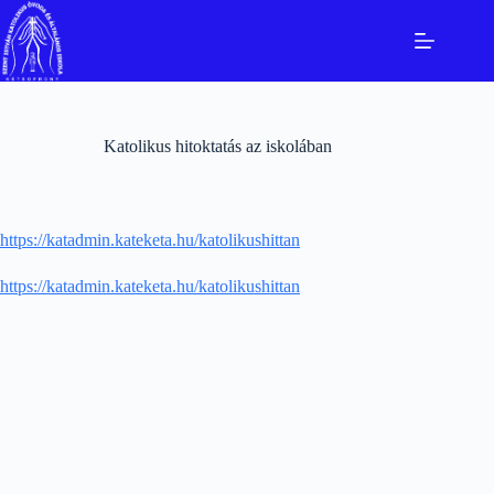
Skip
to
content
Katolikus hitoktatás az iskolában
https://katadmin.kateketa.hu/katolikushittan
https://katadmin.kateketa.hu/katolikushittan