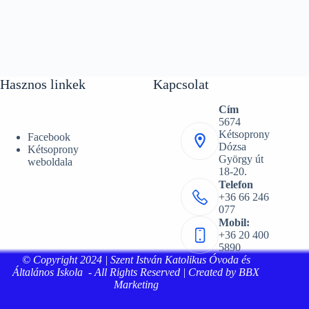
Hasznos linkek
Kapcsolat
Cím
5674
Kétsoprony
Facebook
Dózsa
Kétsoprony
György út
weboldala
18-20.
Telefon
+36 66 246
077
Mobil:
+36 20 400
5890
© Copyright 2024 | Szent István Katolikus Óvoda és
Általános Iskola - All Rights Reserved | Created by BBX
Marketing