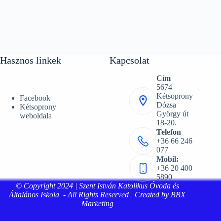
Hasznos linkek
Kapcsolat
Cím
5674
Kétsoprony
Facebook
Dózsa
Kétsoprony
György út
weboldala
18-20.
Telefon
+36 66 246
077
Mobil:
+36 20 400
5890
© Copyright 2024 | Szent István Katolikus Óvoda és
Általános Iskola - All Rights Reserved | Created by BBX
Marketing