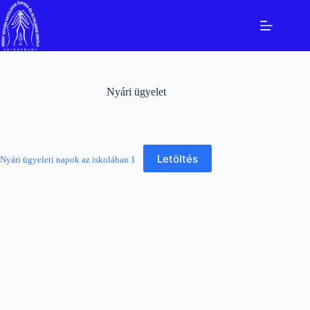
Skip
to
content
Nyári ügyelet
Letöltés
Nyári ügyeleti napok az iskolában 1