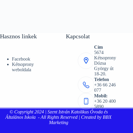
Hasznos linkek
Kapcsolat
Cím
5674
Kétsoprony
Facebook
Dózsa
Kétsoprony
György út
weboldala
18-20.
Telefon
+36 66 246
077
Mobil:
+36 20 400
5890
© Copyright 2024 | Szent István Katolikus Óvoda és
Általános Iskola - All Rights Reserved | Created by BBX
Marketing